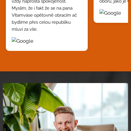
vždy naprostá spokojenost.
oboru, jako je
Č
Myslím, že i fakt že se na pana
Vítamváse opětovně obracím ač
bydlíme přes celou republiku
mluví za vše.