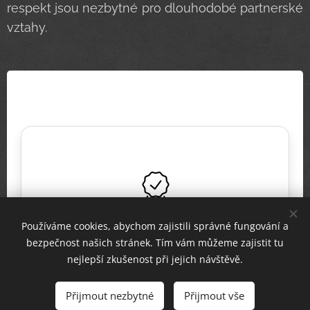
respekt jsou nezbytné pro dlouhodobé partnerské
vztahy.
Odpovídáme za růst firmy
Odpovídáme za navrhovaná řešení
Používáme cookies, abychom zajistili správné fungování a
Klientům poskytujeme dlouhodobou péči
ODPOVĚDNOST
bezpečnost našich stránek. Tím vám můžeme zajistit tu
nejlepší zkušenost při jejich návštěvě.
✉️
Přijmout nezbytné
Přijmout vše