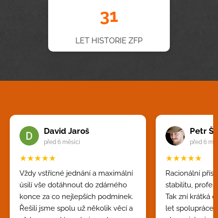
31
LET HISTORIE ZFP
David Jaroš
Petr Ší
před 6 měsíci
před 6 měs
★★★★★
★★★★★
Vždy vstřícné jednání a maximální
Racionální přís
úsilí vše dotáhnout do zdárného
stabilitu, profesi
konce za co nejlepších podmínek.
Tak zní krátká 
Řešili jsme spolu už několik věcí a
let spolupráce