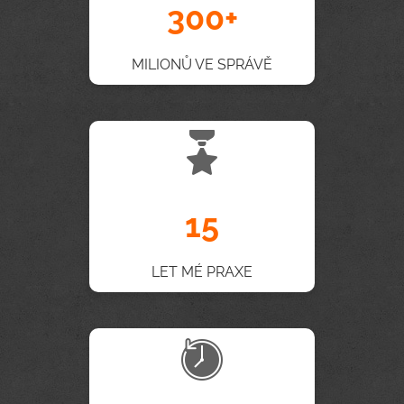
300+
MILIONŮ VE SPRÁVĚ
15
LET MÉ PRAXE