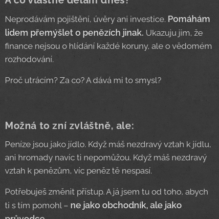
A co vlastně dělám dnes?
Pomáhám
Neprodávám pojištění, úvěry ani investice.
lidem přemýšlet o penězích jinak.
Ukazuju jim, že
finance nejsou o hlídání každé koruny, ale o vědomém
rozhodování.
Proč utrácím? Za co? A dává mi to smysl?
Možná to zní zvláštně, ale:
Peníze jsou jako jídlo. Když máš nezdravý vztah k jídlu,
ani hromady navíc ti nepomůžou. Když máš nezdravý
vztah k penězům, víc peněz tě nespasí.
Potřebuješ změnit přístup. A já jsem tu od toho, abych
ne jako obchodník, ale jako
ti s tím pomohl –
průvodce