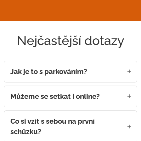
Nejčastější dotazy
Jak je to s parkováním?
Za budovou je malé parkoviště, případně
můžete využít velké veřejné parkoviště hned
Můžeme se setkat i online?
za ní. Obojí zdarma.
Jasně! Stačí se domluvit, jestli vám více
vyhovuje Zoom, Teams nebo jiná platforma.
Co si vzít s sebou na první
schůzku?